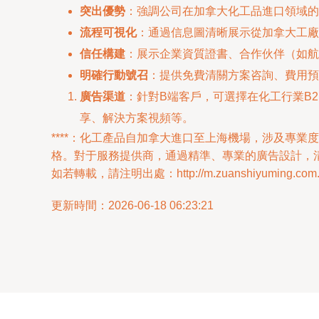
突出優勢
：強調公司在加拿大化工品進口領域的
流程可視化
：通過信息圖清晰展示從加拿大工廠
信任構建
：展示企業資質證書、合作伙伴（如航
明確行動號召
：提供免費清關方案咨詢、費用預
廣告渠道
：針對B端客戶，可選擇在化工行業B2
享、解決方案視頻等。
****：化工產品自加拿大進口至上海機場，涉及專
格。對于服務提供商，通過精準、專業的廣告設計，
如若轉載，請注明出處：http://m.zuanshiyuming.com.cn/
更新時間：2026-06-18 06:23:21