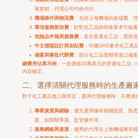
報實銷，代理公司代收代付。
機場操作與物流費
：包括上海機場的倉儲費、理
專項服務附加費
：針對化工品的特殊要求可能產
危險品申報與服務費
：若非普通化工品，需按危
中文標簽設計與加貼費
：中國GHS要求化工產
備案與審批代辦費
：部分化工品需辦理進口備案
總費用估算示例
：一批價值10萬美元的普通化工品（
內容確定。
二、選擇清關代理服務時的生產廠
對于化工產品進口商而言，選擇代理服務時，不應僅僅
專業資質與經驗
：優先選擇擁有報關資質、熟悉
題，如歸類爭議、監管條件等。
服務網絡與資源
：優秀的代理在上海機場應有穩