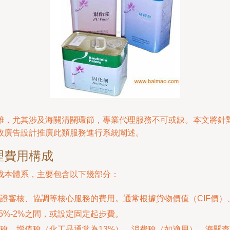
雜，尤其涉及海關清關環節，專業代理服務不可或缺。本文將針
效廣告設計推廣此類服務進行系統闡述。
理費用構成
成本體系，主要包含以下幾部分：
證審核、協調等核心服務的費用。通常根據貨物價值（CIF價）
5%-2%之間，或設定固定起步費。
稅、增值稅（化工品通常為13%）、消費稅（如適用）、海關