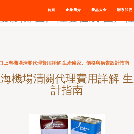
站-国产小视频网站在线观看-
首頁
企業簡介
產品大全
聯系我們
爱影院-国产性爱在线-国产
口上海機場清關代理費用詳解 生產廠家、價格與廣告設計指南
海機場清關代理費用詳解 
計指南