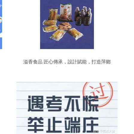
溢香食品 匠心傳承，設計賦能，打造萍鄉
美食新名片