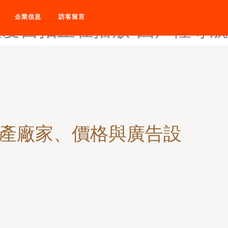
国产性爱毛片-国产性爱网-
企業信息
訪客留言
性爱自拍正在播放-国产性导航
生產廠家、價格與廣告設