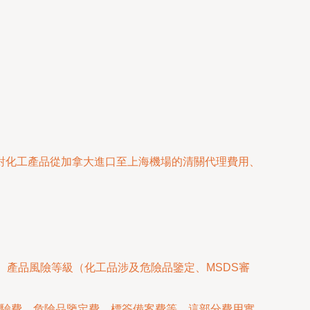
對化工產品從加拿大進口至上海機場的清關代理費用、
、產品風險等級（化工品涉及危險品鑒定、MSDS審
查驗費、危險品鑒定費、標簽備案費等。這部分費用實