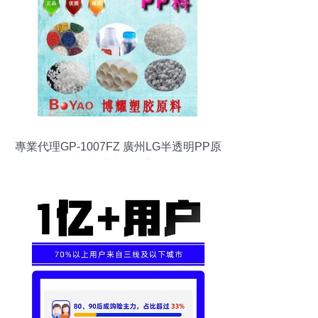
專業代理GP-1007FZ 廣州LG半透明PP原
料，盡在東莞市博耀塑膠原料