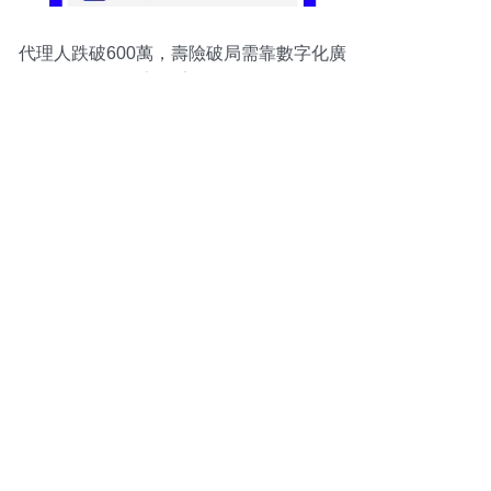
代理人跌破600萬，壽險破局需靠數字化廣
告設計轉型