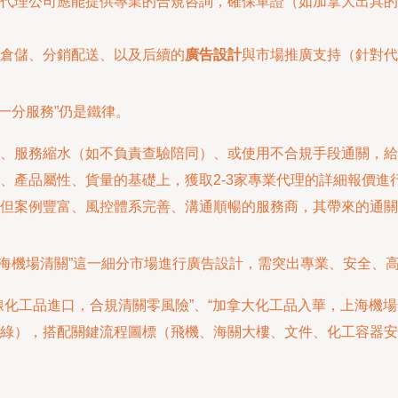
代理公司應能提供專業的合規咨詢，確保單證（如加拿大出具的
倉儲、分銷配送、以及后續的
廣告設計
與市場推廣支持（針對代
一分服務”仍是鐵律。
、服務縮水（如不負責查驗陪同）、或使用不合規手段通關，給
、產品屬性、貨量的基礎上，獲取2-3家專業代理的詳細報價進
但案例豐富、風控體系完善、溝通順暢的服務商，其帶來的通關
海機場清關”這一細分市場進行廣告設計，需突出專業、安全、
線化工品進口，合規清關零風險”、“加拿大化工品入華，上海機場
綠），搭配關鍵流程圖標（飛機、海關大樓、文件、化工容器安