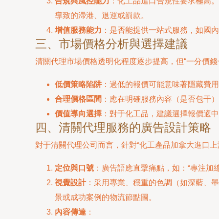
合規與風控能力
：化工品進口合規性要求極高。
導致的滯港、退運或罰款。
增值服務能力
：是否能提供一站式服務，如國內
三、市場價格分析與選擇建議
清關代理市場價格透明化程度逐步提高，但“一分價錢
低價策略陷阱
：過低的報價可能意味著隱藏費用
合理價格區間
：應在明確服務內容（是否包干）
價值導向選擇
：對于化工品，建議選擇報價適中
四、清關代理服務的廣告設計策略
對于清關代理公司而言，針對“化工產品加拿大進口上
定位與口號
：廣告語應直擊痛點，如：“專注加
視覺設計
：采用專業、穩重的色調（如深藍、墨
景或成功案例的物流節點圖。
內容傳達
：