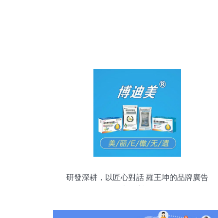
研發深耕，以匠心對話 羅王坤的品牌廣告
制作哲學